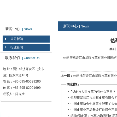
新闻中心
| News
新闻中心
| News
公司新闻
热
行业新闻
类别：
联系我们
热烈庆祝晋江市星晖皮革有限公司网站
| Contact Us
地 址：晋江经济开发区（安东
园）园东大道18号
上一篇：
热烈祝贺晋江市星晖皮革有限公
电 话：+86-595-85699280
阅读排行
传 真：+86-595-82001699
PU皮与人造皮革的有什么不同？
联系人：陈先生
热烈祝贺晋江市星晖皮革有限公司
中国皮革协会七届五次理事扩大
中国皮革业产品升级打造绿色产
织物VS皮革：汽车内饰面料的新