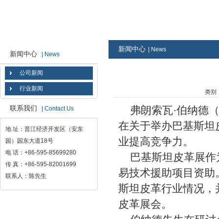
新闻中心
| News
新闻中心
| News
公司新闻
行业新闻
类别：
弗朗索瓦·伯纳德（Be
联系我们
| Contact Us
在关于举办巴基斯坦
地 址：晋江经济开发区（安东
业提高竞争力。
园）园东大道18号
电 话：+86-595-85699280
巴基斯坦皮革展作为
传 真：+86-595-82001699
易技术援助项目资助
联系人：陈先生
斯坦皮革行业情况，并
皮革展会。