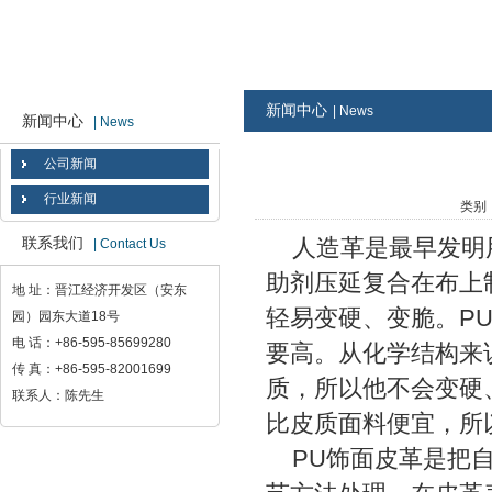
新闻中心
| News
新闻中心
| News
公司新闻
行业新闻
类别：
人造革是最早发明用
联系我们
| Contact Us
助剂压延复合在布上
地 址：晋江经济开发区（安东
轻易变硬、变脆。PU
园）园东大道18号
电 话：+86-595-85699280
要高。从化学结构来
传 真：+86-595-82001699
质，所以他不会变硬
联系人：陈先生
比皮质面料便宜，所
PU饰面皮革是把自